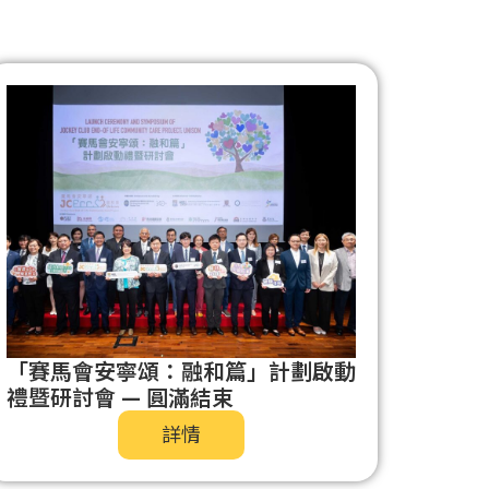
「賽馬會安寧頌：融和篇」計劃啟動
禮暨研討會 — 圓滿結束
詳情