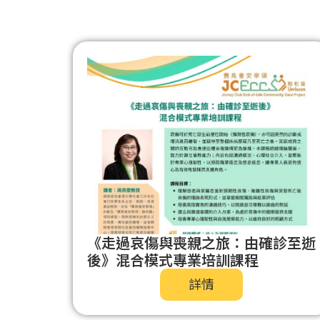
《走過哀傷與喪親之旅：由確診至逝
後》混合模式專業培訓課程
詳情