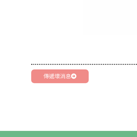
傳遞壞消息