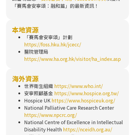
「賽馬會安寧頌：融和篇」的最新資訊！
本地資源
「賽馬會安寧頌」計劃
https://foss.hku.hk/jcecc/
醫院管理局
https://www.ha.org.hk/visitor/ha_index.asp
海外資源
世界衛生組織
https://www.who.int/
安寧照顧基金
https://www.hospice.org.tw/
Hospice UK
https://www.hospiceuk.org/
National Palliative Care Research Center
https://www.npcrc.org/
National Centre of Excellence in Intellectual
Disability Health
https://nceidh.org.au/