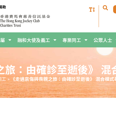
家屬
融和大使及義工
專業同工
公眾人士
之旅：由確診至逝後》 混
同工
»
《走過哀傷與喪親之旅：由確診至逝後》 混合模式